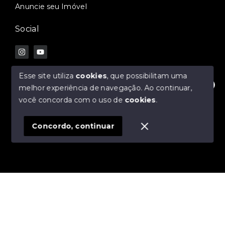
Anuncie seu Imóvel
Social
Esse site utiliza
cookies
, que possibilitam uma
melhor experiência de navegação.
Ao continuar,
Olá! Estamos disponíveis para te ajudar.
© Copyright 2026 - Douglas Alvim | Gestor Imobiliário
você concorda com o uso de
cookies
.
- Todos os direitos reservados
Concordo, continuar
SITE PARA IMOBILIARIA
Início
Histórico
Favoritos